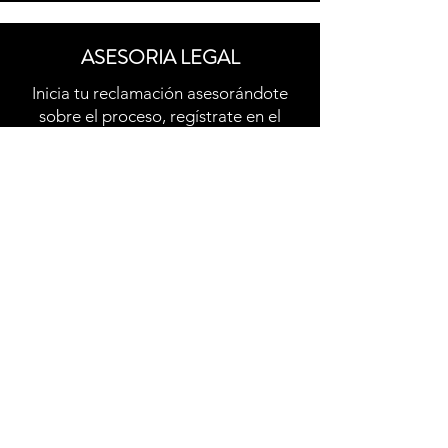
ASESORIA LEGAL
Inicia tu reclamación asesorándote
sobre el proceso, regístrate en el
formulario adecuado para tu caso,
envíanos el poder de representación
e invierte nada más $59.000 pesos
PROGRAMA TU LLAMADA
Necesitas que un abogado
especializado ESCUCHE TU CASO, Y
TE ORIENTE SOBRE CUALQUIER
TIPO DE PROCESO, por $89.000
pesos agenda tu llamada de 30
minutos y atenderemos tu solicitud
personalmente, envianos tu
comprobante de pago y