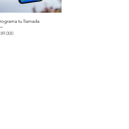
Vista rápida
rograma tu llamada
recio
 89.000