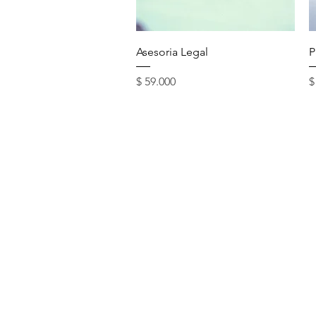
Vista rápida
Asesoria Legal
P
Precio
P
$ 59.000
$