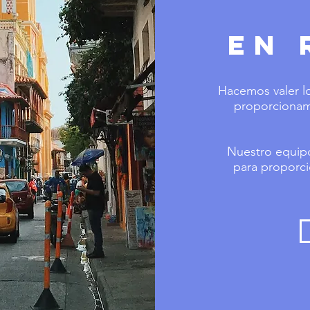
en 
Hacemos valer l
proporcionam
Nuestro equipo 
para proporci