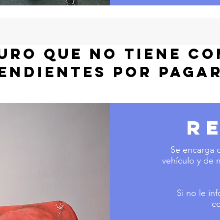
GURO QUE NO TIENE C
ENDIENTES POR PAGAR
R
Se encarga d
vehículo y de
Si no le i
co