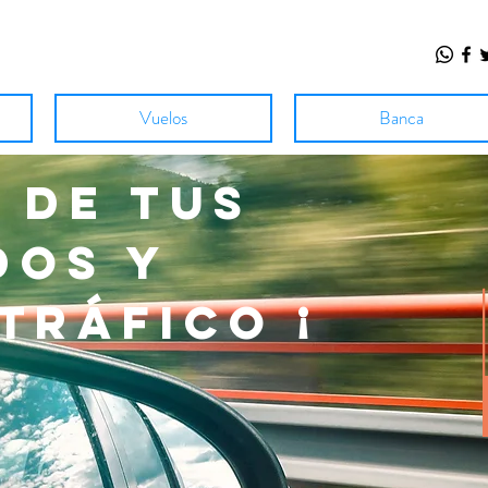
Vuelos
Banca
 de tus
dos y
tráfico ¡