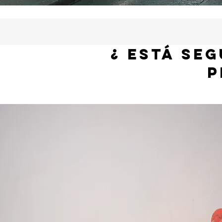
¿ EstÁ SE
P