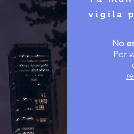
vigila p
No es
Por 
r