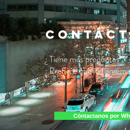
CONTÁC
¿ Tiene más preguntas ?
¿ Prefiere que lo llamemo
Cóntactanos por W