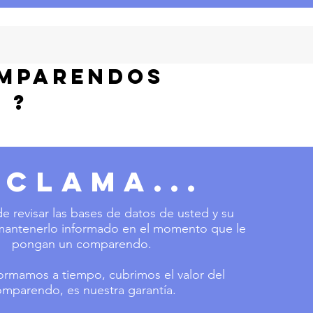
OMpARENDOS
 ?
ECLAMA...
e revisar las bases de datos de usted y su
 mantenerlo informado en el momento que le
pongan un comparendo.
nformamos a tiempo, cubrimos el valor del
mparendo, es nuestra garantía.